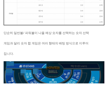
단순히 일반볼/ 파워볼이 나올 예상 숫자를 선택하는 숫자 선택
게임과 달리 숫자 합 게임은 여러 형태의 배팅 방식으로 이루어
집니다.