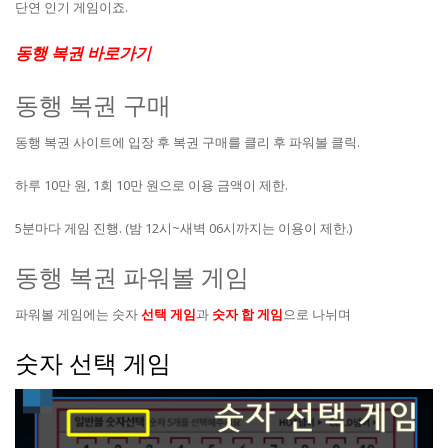
단연 인기 게임이죠.
동행 복권 바로가기
동행 복권 구매
동행 복권 사이트에 입장 후 복권 구매를 클리 후 파워볼 클릭.
하루 10만 원, 1회 10만 원으로 이용 금액이 제한.
5분마다 게임 진행. (밤 12시~새벽 06시까지는 이용이 제한.)
동행 복권 파워볼 게임
파워볼 게임에는 숫자
선택 게임
과
숫자 합 게임
으로 나뉘며
숫자 선택 게임