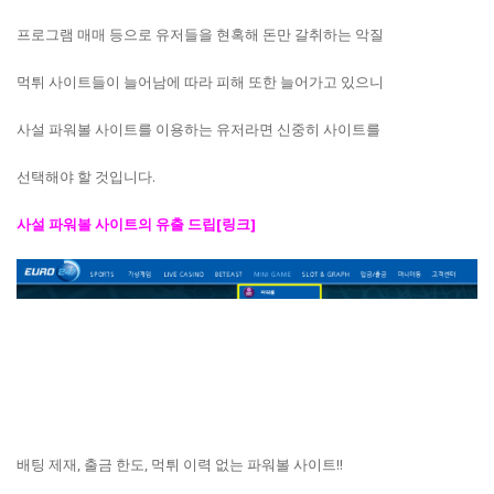
프로그램 매매 등으로 유저들을 현혹해 돈만 갈취하는 악질
먹튀 사이트들이 늘어남에 따라 피해 또한 늘어가고 있으니
사설 파워볼 사이트를 이용하는 유저라면 신중히 사이트를
선택해야 할 것입니다.
사설 파워볼 사이트의 유출 드립[링크]
배팅 제재, 출금 한도, 먹튀 이력 없는 파워볼 사이트!!