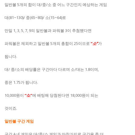
일반볼 5개의 합이 대/중/소 중 어느 구간인지 예상하는 게임
대(81~130)/ 중(65~80)/ 소(15~64)로
만일 1, 3, 5, 7, 9의 일반볼과 파워볼 3이 추첨됐다면
파워볼은 제외하고 일반볼 5개의 총합이 25이므로
“
소”
가
됩니다.
대/ 중/소의 배당률은 구간마다 다르며 소/대는 1.8이며,
중은 1.75가 됩니다.
10,000원이
“소”
에 배팅해 당첨된다면 18,000원이 되는
것이죠.
일반볼 구간 게임
구간 A~F 게임은 대/중/소 게임과 마찬가지로 구간을 좀 더