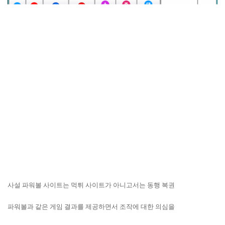
사설 파워볼 사이트는 먹튀 사이트가 아니고서는 동행 복권
파워볼과 같은 게임 결과를 제공하면서 조작에 대한 의심을