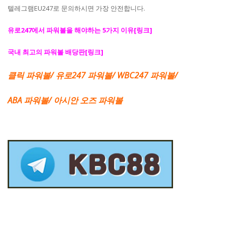
텔레그램EU247로 문의하시면 가장 안전합니다.
유로247에서 파워볼을 해야하는 5가지 이유[링크]
국내 최고의 파워볼 배당판[링크]
클릭 파워볼/ 유로247 파워볼/ WBC247 파워볼/
ABA 파워볼/
아시안 오즈 파워볼