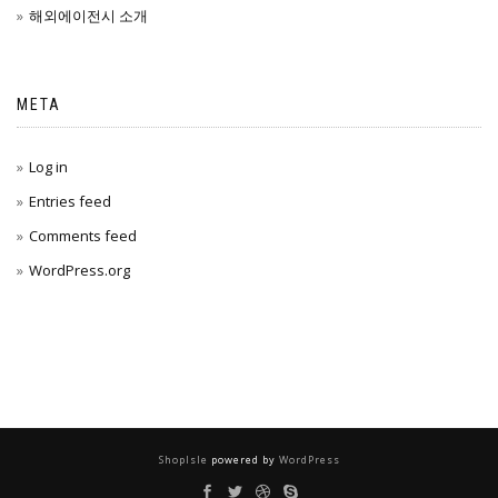
해외에이전시 소개
META
Log in
Entries feed
Comments feed
WordPress.org
ShopIsle
powered by
WordPress