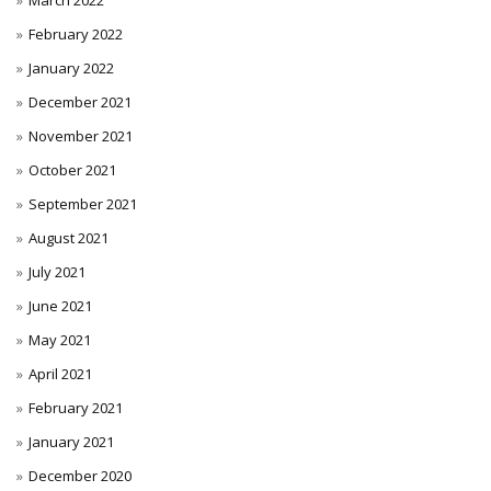
March 2022
February 2022
January 2022
December 2021
November 2021
October 2021
September 2021
August 2021
July 2021
June 2021
May 2021
April 2021
February 2021
January 2021
December 2020