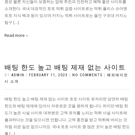
증은 물론 자신들이 보증하는 업체 추천과 안전하고 혜택 좋은 사이트를
소개한다. 국내 대표적인 토토 먹튀 검증 사이트로는 먹튀 폴리스 슈어맨
토토 지식 백과 등이 있으며 카지노 먹튀 사이트로는 올인 구조대 카지노
탐구 […]
Read more
배팅 한도 높고 배팅 제재 없는 사이트
BY
ADMIN
|
FEBRUARY 11, 2023
|
NO COMMENTS
|
해외에이전
시 소개
배팅 한도 높고 배팅 제재 없는 사이트 토토 사이트 유저라면 당연히 배팅
한도와 배팅 제재에 있어서 자유로운 곳을 원하게 됩니다. 하지만 배팅 한
도가 높은 사설 사이트 대부분은 고액 유저를 노리는 먹튀 사설 사이트에
불과하다는 것을 잊으시면 안됩니다. 고액 충전을 받고 먹튀해 버리는 것
처럼 쉬운 일은 없으니까요. 국내 토토 사이트 중 많은 곳이 높은 배팅 한도
를 […]