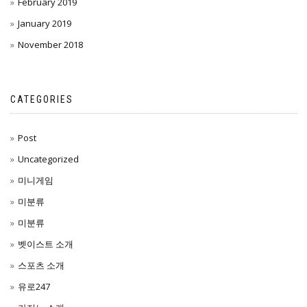
February 2019
January 2019
November 2018
CATEGORIES
Post
Uncategorized
미니게임
미분류
미분류
벳이스트 소개
스포츠 소개
유로247