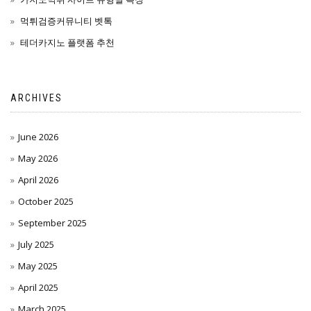
먹튀검증커뮤니티 벳톡
테더카지노 플랫폼 추천
ARCHIVES
June 2026
May 2026
April 2026
October 2025
September 2025
July 2025
May 2025
April 2025
March 2025