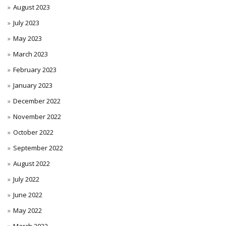
August 2023
July 2023
May 2023
March 2023
February 2023
January 2023
December 2022
November 2022
October 2022
September 2022
August 2022
July 2022
June 2022
May 2022