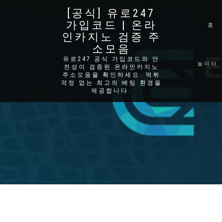
[공식] 유로247
가입코드 | 온라
홈
인카지노 검증 주
소모음
유로247 공식 가입코드와 안
놀이터
전성이 검증된 온라인카지노
주소모음을 확인하세요. 먹튀
걱정 없는 최고의 베팅 환경을
제공합니다.