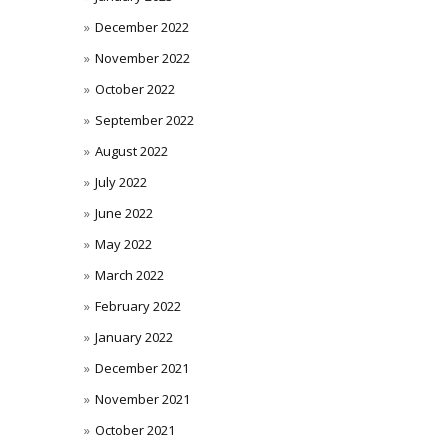
December 2022
November 2022
October 2022
September 2022
August 2022
July 2022
June 2022
May 2022
March 2022
February 2022
January 2022
December 2021
November 2021
October 2021