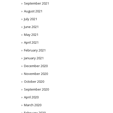
September 2021
August 2021
July 2021
June 2021
May 2021
April 2021
February 2021
January 2021
December 2020
November 2020
October 2020
September 2020
April 2020
March 2020
February 2020