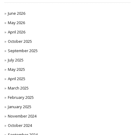
June 2026
May 2026
April 2026
October 2025
September 2025
July 2025
May 2025
April 2025
March 2025
February 2025
January 2025
November 2024
October 2024
September 2024