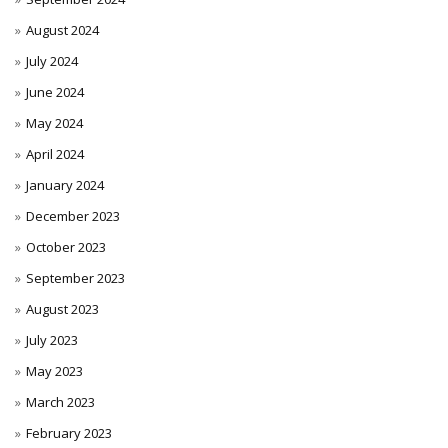
August 2024
July 2024
June 2024
May 2024
April 2024
January 2024
December 2023
October 2023
September 2023
August 2023
July 2023
May 2023
March 2023
February 2023