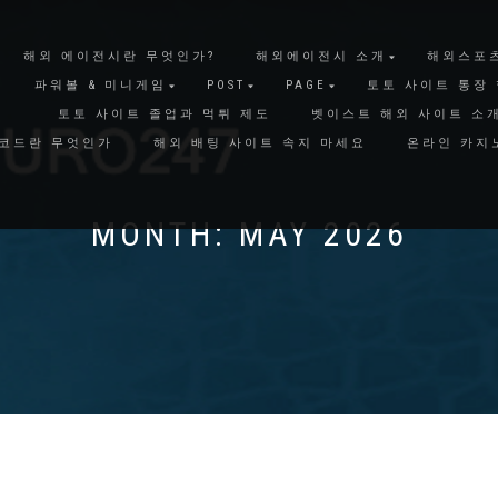
해외 에이전시란 무엇인가?
해외에이전시 소개
해외스포
파워볼 & 미니게임
POST
PAGE
토토 사이트 통장
토토 사이트 졸업과 먹튀 제도
벳이스트 해외 사이트 소
 코드란 무엇인가
해외 배팅 사이트 속지 마세요
온라인 카지
MONTH:
MAY 2026