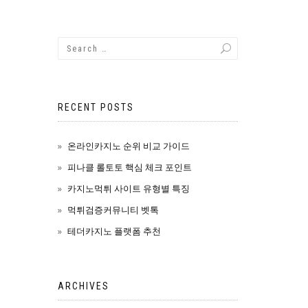
RECENT POSTS
온라인카지노 순위 비교 가이드
피나클 롤토토 핵심 체크 포인트
카지노먹튀 사이트 유형별 특징
먹튀검증커뮤니티 벳톡
테더카지노 플랫폼 추천
ARCHIVES