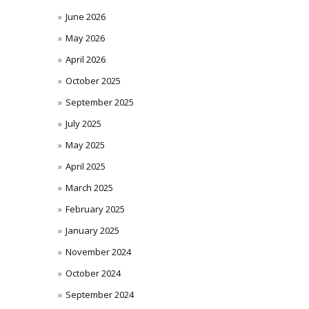
June 2026
May 2026
April 2026
October 2025
September 2025
July 2025
May 2025
April 2025
March 2025
February 2025
January 2025
November 2024
October 2024
September 2024