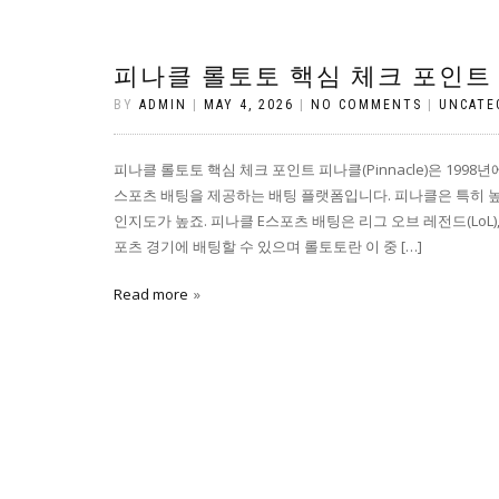
피나클 롤토토 핵심 체크 포인트
BY
ADMIN
|
MAY 4, 2026
|
NO COMMENTS
|
UNCATE
피나클 롤토토 핵심 체크 포인트 피나클(Pinnacle)은 199
스포츠 배팅을 제공하는 배팅 플랫폼입니다. 피나클은 특히 
인지도가 높죠. 피나클 E스포츠 배팅은 리그 오브 레전드(LoL),
포츠 경기에 배팅할 수 있으며 롤토토란 이 중 […]
Read more