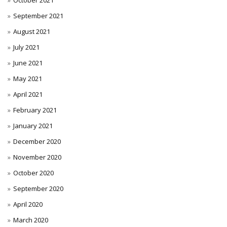
October 2021
September 2021
August 2021
July 2021
June 2021
May 2021
April 2021
February 2021
January 2021
December 2020
November 2020
October 2020
September 2020
April 2020
March 2020