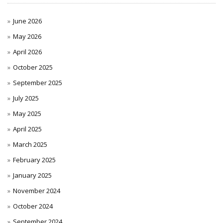
June 2026
May 2026
April 2026
October 2025
September 2025
July 2025
May 2025
April 2025
March 2025
February 2025
January 2025
November 2024
October 2024
September 2024