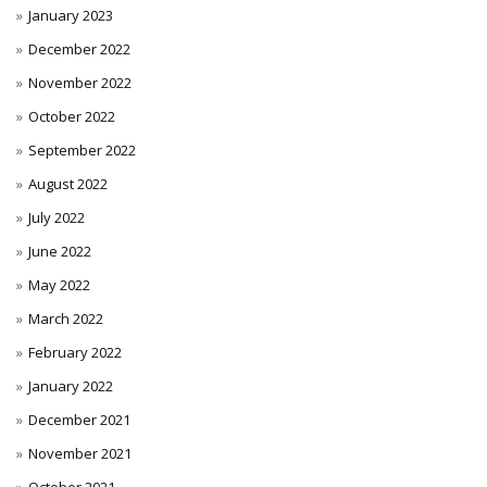
January 2023
December 2022
November 2022
October 2022
September 2022
August 2022
July 2022
June 2022
May 2022
March 2022
February 2022
January 2022
December 2021
November 2021