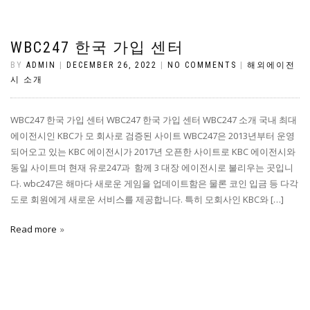
WBC247 한국 가입 센터
BY
ADMIN
|
DECEMBER 26, 2022
|
NO COMMENTS
|
해외에이전
시 소개
WBC247 한국 가입 센터 WBC247 한국 가입 센터 WBC247 소개 국내 최대
에이전시인 KBC가 모 회사로 검증된 사이트 WBC247은 2013년부터 운영
되어오고 있는 KBC 에이전시가 2017년 오픈한 사이트로 KBC 에이전시와
동일 사이트며 현재 유로247과 함께 3 대장 에이전시로 불리우는 곳입니
다. wbc247은 해마다 새로운 게임을 업데이트함은 물론 코인 입금 등 다각
도로 회원에게 새로운 서비스를 제공합니다. 특히 모회사인 KBC와 […]
Read more