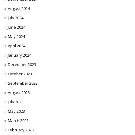
August 2024
July 2024
June 2024
May 2024
April 2024
January 2024
December 2023
October 2023
September 2023
August 2023
July 2023
May 2023
March 2023
February 2023