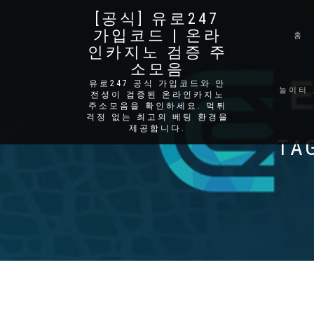
[공식] 유로247
가입코드 | 온라
홈
인카지노 검증 주
소모음
유로247 공식 가입코드와 안
놀이터
전성이 검증된 온라인카지노
주소모음을 확인하세요. 먹튀
걱정 없는 최고의 베팅 환경을
제공합니다.
TA