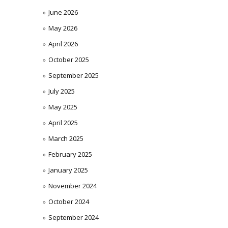
June 2026
May 2026
April 2026
October 2025
September 2025
July 2025
May 2025
April 2025
March 2025
February 2025
January 2025
November 2024
October 2024
September 2024