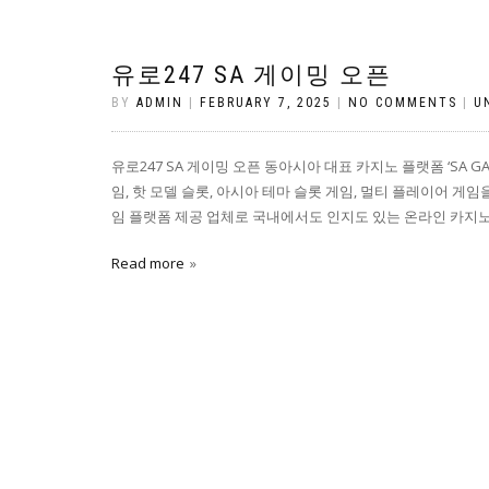
유로247 SA 게이밍 오픈
BY
ADMIN
|
FEBRUARY 7, 2025
|
NO COMMENTS
|
U
유로247 SA 게이밍 오픈 동아시아 대표 카지노 플랫폼 ‘SA GAM
임, 핫 모델 슬롯, 아시아 테마 슬롯 게임, 멀티 플레이어 
임 플랫폼 제공 업체로 국내에서도 인지도 있는 온라인 카지노 플랫폼
Read more