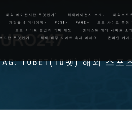
해외 에이전시란 무엇인가?
해외에이전시 소개
해외스포
파워볼 & 미니게임
POST
PAGE
토토 사이트 통장
토토 사이트 졸업과 먹튀 제도
벳이스트 해외 사이트 소
 코드란 무엇인가
해외 배팅 사이트 속지 마세요
온라인 카지
TAG:
10BET(10벳) 해외 스포