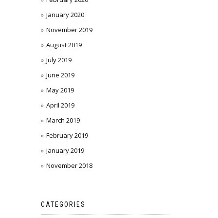
January 2020
November 2019
August 2019
July 2019
June 2019
May 2019
April 2019
March 2019
February 2019
January 2019
November 2018
CATEGORIES