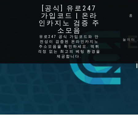
[공식] 유로247
가입코드 | 온라
홈
인카지노 검증 주
소모음
유로247 공식 가입코드와 안
놀이터
전성이 검증된 온라인카지노
주소모음을 확인하세요. 먹튀
걱정 없는 최고의 베팅 환경을
제공합니다.