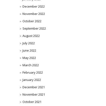
December 2022
November 2022
October 2022
September 2022
August 2022
July 2022
June 2022
May 2022
March 2022
February 2022
January 2022
December 2021
November 2021
October 2021