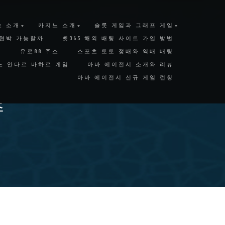
츠 소개
카지노 소개
슬롯 게임과 그래프 게임
 협박 가능할까
벳365 해외 배팅 사이트 가입 방법
개
유로88 주소
스포츠 토토 정배와 역배 배팅
노 안다르 바하르 게임
아바 에이전시 소개와 리뷰
아바 에이전시 신규 게임 런칭
츠