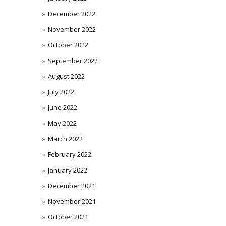
December 2022
November 2022
October 2022
September 2022
August 2022
July 2022
June 2022
May 2022
March 2022
February 2022
January 2022
December 2021
November 2021
October 2021