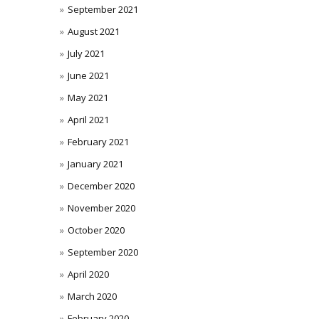
September 2021
August 2021
July 2021
June 2021
May 2021
April 2021
February 2021
January 2021
December 2020
November 2020
October 2020
September 2020
April 2020
March 2020
February 2020