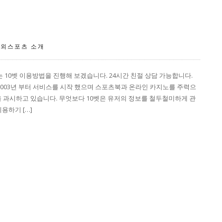
외스포츠 소개
 10벳 이용방법을 진행해 보겠습니다. 24시간 친절 상담 가능합니다.
 은 2003년 부터 서비스를 시작 했으며 스포츠북과 온라인 카지노를 주력으
을 과시하고 있습니다. 무엇보다 10벳은 유저의 정보를 철두철미하게 관
용하기 […]