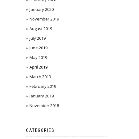
January 2020
November 2019
August 2019
July 2019
June 2019
May 2019
April 2019
March 2019
February 2019
January 2019
November 2018
CATEGORIES