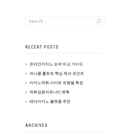
RECENT POSTS
온라인카지노 순위 비교 가이드
피나클 롤토토 핵심 체크 포인트
카지노먹튀 사이트 유형별 특징
먹튀검증커뮤니티 벳톡
테더카지노 플랫폼 추천
ARCHIVES