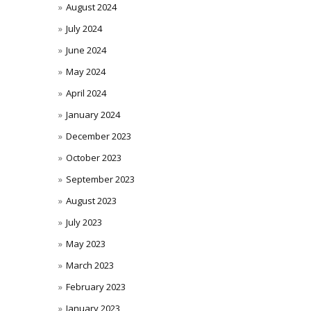
August 2024
July 2024
June 2024
May 2024
April 2024
January 2024
December 2023
October 2023
September 2023
August 2023
July 2023
May 2023
March 2023
February 2023
January 2023