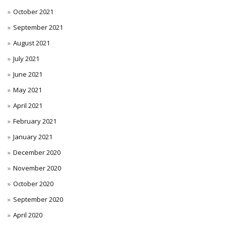
October 2021
September 2021
August 2021
July 2021
June 2021
May 2021
April 2021
February 2021
January 2021
December 2020
November 2020
October 2020
September 2020
April 2020