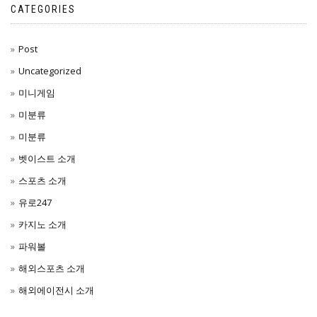
CATEGORIES
Post
Uncategorized
미니게임
미분류
미분류
벳이스트 소개
스포츠 소개
유로247
카지노 소개
파워볼
해외스포츠 소개
해외에이전시 소개