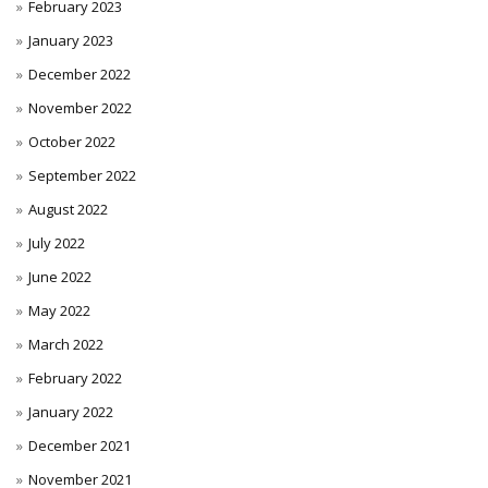
February 2023
January 2023
December 2022
November 2022
October 2022
September 2022
August 2022
July 2022
June 2022
May 2022
March 2022
February 2022
January 2022
December 2021
November 2021