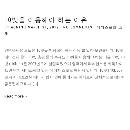
10벳을 이용해야 하는 이유
BY
ADMIN
|
MARCH 31, 2019
|
NO COMMENTS
|
해외스포츠 소
개
안녕하세요 오늘은 10벳을 이용해야 하는 이유 를 알아 보겠습니다. 10벳
에이전시 문의 10벳 총판 문의 주세요 10벳을 이용해야 하는 이유 10벳 10
벳 ( 10bet ) 은 2003년도에 설립되었으며 영국에서 라이센스를 취득하여
15년 넘게 서비스하고 있는 메이저 스포츠 배팅사 입니다. 10벳 ( 10bet )
은 세계 스포츠북 메이저 탑10 안에 들어가는 회사로써 전체적으로 배당이
좋은편이고 타사 […]
Read more