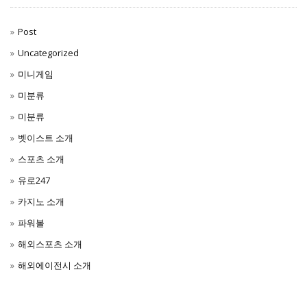
Post
Uncategorized
미니게임
미분류
미분류
벳이스트 소개
스포츠 소개
유로247
카지노 소개
파워볼
해외스포츠 소개
해외에이전시 소개