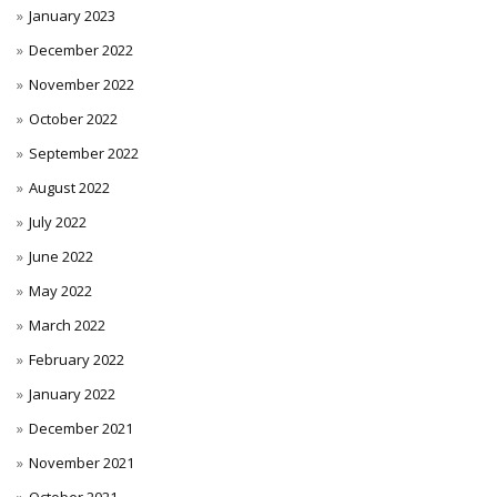
January 2023
December 2022
November 2022
October 2022
September 2022
August 2022
July 2022
June 2022
May 2022
March 2022
February 2022
January 2022
December 2021
November 2021