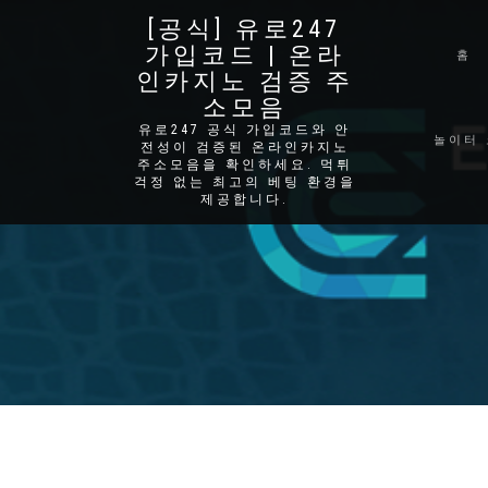
[공식] 유로247
가입코드 | 온라
홈
인카지노 검증 주
소모음
유로247 공식 가입코드와 안
놀이터
전성이 검증된 온라인카지노
주소모음을 확인하세요. 먹튀
걱정 없는 최고의 베팅 환경을
제공합니다.