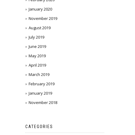
January 2020
November 2019
August 2019
July 2019
June 2019
May 2019
April 2019
March 2019
February 2019
January 2019
November 2018
CATEGORIES