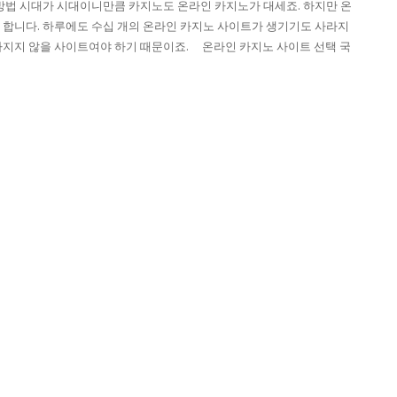
방법 시대가 시대이니만큼 카지노도 온라인 카지노가 대세죠. 하지만 온
 합니다. 하루에도 수십 개의 온라인 카지노 사이트가 생기기도 사라지
라지지 않을 사이트여야 하기 때문이죠. 온라인 카지노 사이트 선택 국