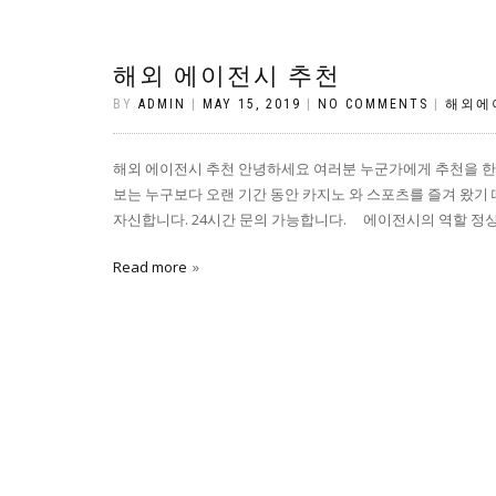
해외 에이전시 추천
BY
ADMIN
|
MAY 15, 2019
|
NO COMMENTS
|
해외에
해외 에이전시 추천 안녕하세요 여러분 누군가에게 추천을 한다
보는 누구보다 오랜 기간 동안 카지노 와 스포츠를 즐겨 왔기 
자신합니다. 24시간 문의 가능합니다. 에이전시의 역할 정상
Read more