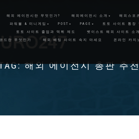
해외 에이전시란 무엇인가?
해외에이전시 소개
해외스포
파워볼 & 미니게임
POST
PAGE
토토 사이트 통장
토토 사이트 졸업과 먹튀 제도
벳이스트 해외 사이트 소
 코드란 무엇인가
해외 배팅 사이트 속지 마세요
온라인 카지
TAG:
해외 에이전시 총판 추