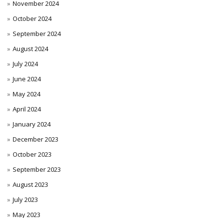
November 2024
October 2024
September 2024
August 2024
July 2024
June 2024
May 2024
April 2024
January 2024
December 2023
October 2023
September 2023
August 2023
July 2023
May 2023