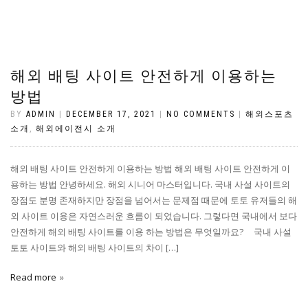
해외 배팅 사이트 안전하게 이용하는
방법
BY
ADMIN
|
DECEMBER 17, 2021
|
NO COMMENTS
|
해외스포츠
소개
,
해외에이전시 소개
해외 배팅 사이트 안전하게 이용하는 방법 해외 배팅 사이트 안전하게 이
용하는 방법 안녕하세요. 해외 시니어 마스터입니다. 국내 사설 사이트의
장점도 분명 존재하지만 장점을 넘어서는 문제점 때문에 토토 유저들의 해
외 사이트 이용은 자연스러운 흐름이 되었습니다. 그렇다면 국내에서 보다
안전하게 해외 배팅 사이트를 이용 하는 방법은 무엇일까요? 국내 사설
토토 사이트와 해외 배팅 사이트의 차이 […]
Read more