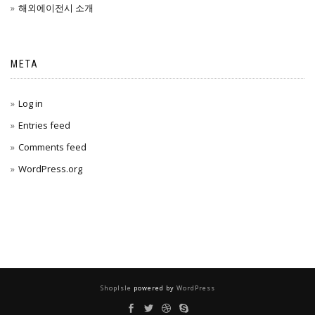
해외에이전시 소개
META
Log in
Entries feed
Comments feed
WordPress.org
ShopIsle
powered by
WordPress