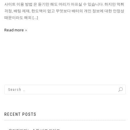
사이트 이용 방법 은 듣기만 해도 머리가 아프실 수 있습니다. 하지만 먹튀
걱정, 배팅 제재, 한도액이 없고 무엇보다 배터의 개인 정보에 대한 안정성
때문이라도 해외 […]
Read more
RECENT POSTS