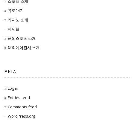
스포츠 소개
유로247
카지노 소개
파워볼
해외스포츠 소개
해외에이전시 소개
META
Log in
Entries feed
Comments feed
WordPress.org