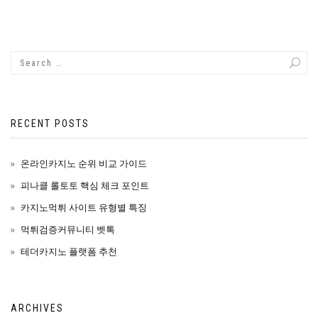
RECENT POSTS
온라인카지노 순위 비교 가이드
피나클 롤토토 핵심 체크 포인트
카지노먹튀 사이트 유형별 특징
먹튀검증커뮤니티 벳톡
테더카지노 플랫폼 추천
ARCHIVES