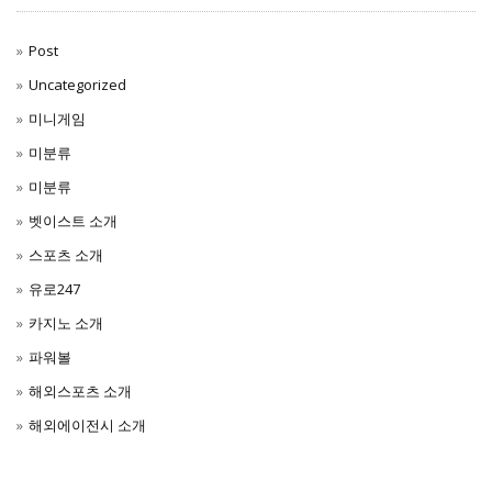
Post
Uncategorized
미니게임
미분류
미분류
벳이스트 소개
스포츠 소개
유로247
카지노 소개
파워볼
해외스포츠 소개
해외에이전시 소개