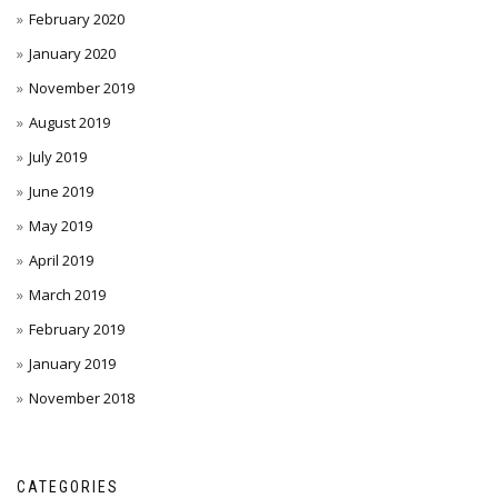
February 2020
January 2020
November 2019
August 2019
July 2019
June 2019
May 2019
April 2019
March 2019
February 2019
January 2019
November 2018
CATEGORIES