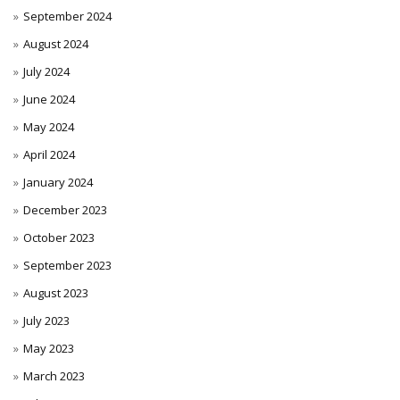
September 2024
August 2024
July 2024
June 2024
May 2024
April 2024
January 2024
December 2023
October 2023
September 2023
August 2023
July 2023
May 2023
March 2023