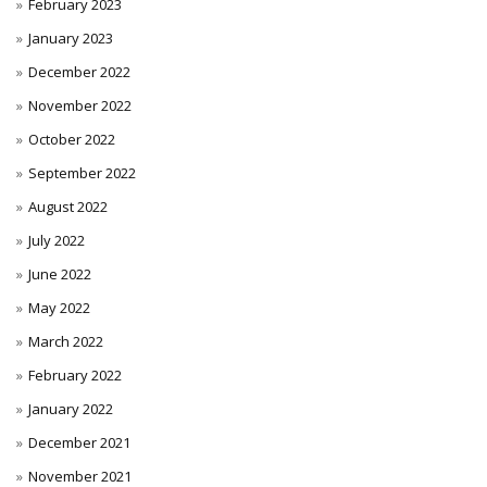
February 2023
January 2023
December 2022
November 2022
October 2022
September 2022
August 2022
July 2022
June 2022
May 2022
March 2022
February 2022
January 2022
December 2021
November 2021