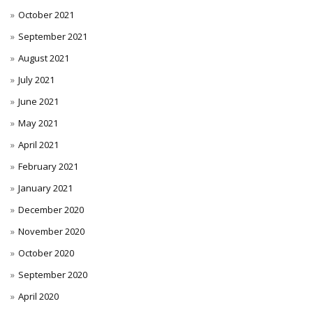
October 2021
September 2021
August 2021
July 2021
June 2021
May 2021
April 2021
February 2021
January 2021
December 2020
November 2020
October 2020
September 2020
April 2020