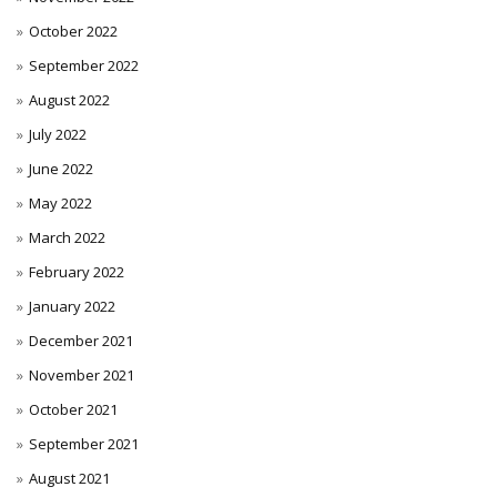
October 2022
September 2022
August 2022
July 2022
June 2022
May 2022
March 2022
February 2022
January 2022
December 2021
November 2021
October 2021
September 2021
August 2021