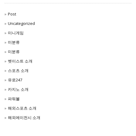
Post
Uncategorized
미니게임
미분류
미분류
벳이스트 소개
스포츠 소개
유로247
카지노 소개
파워볼
해외스포츠 소개
해외에이전시 소개