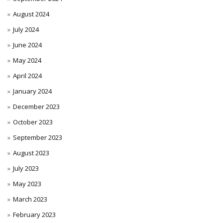
August 2024
July 2024
June 2024
May 2024
April 2024
January 2024
December 2023
October 2023
September 2023
August 2023
July 2023
May 2023
March 2023
February 2023