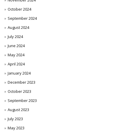
November 2024
October 2024
September 2024
August 2024
July 2024
June 2024
May 2024
April 2024
January 2024
December 2023
October 2023
September 2023
August 2023
July 2023
May 2023