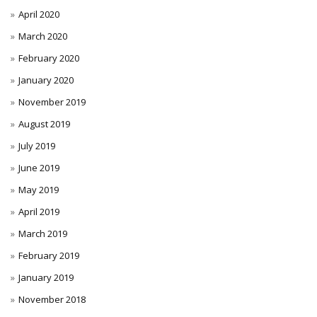
April 2020
March 2020
February 2020
January 2020
November 2019
August 2019
July 2019
June 2019
May 2019
April 2019
March 2019
February 2019
January 2019
November 2018