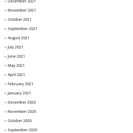
December 2021
November 2021
October 2021
September 2021
August 2021
July 2021
June 2021
May 2021
April 2021
February 2021
January 2021
December 2020
November 2020
October 2020
September 2020