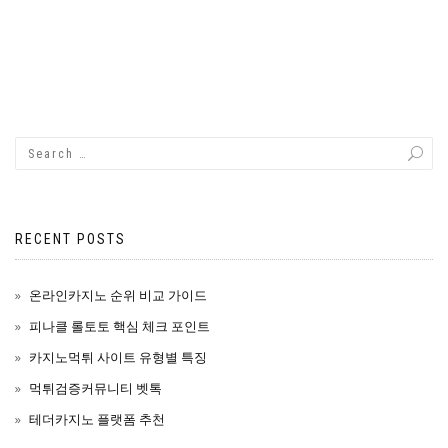
RECENT POSTS
온라인카지노 순위 비교 가이드
피나클 롤토토 핵심 체크 포인트
카지노먹튀 사이트 유형별 특징
먹튀검증커뮤니티 벳톡
테더카지노 플랫폼 추천