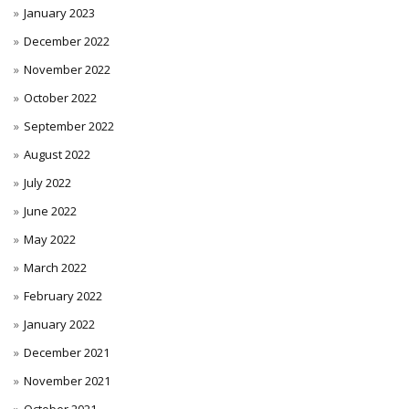
January 2023
December 2022
November 2022
October 2022
September 2022
August 2022
July 2022
June 2022
May 2022
March 2022
February 2022
January 2022
December 2021
November 2021