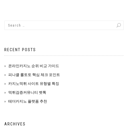
RECENT POSTS
온라인카지노 순위 비교 가이드
피나클 롤토토 핵심 체크 포인트
카지노먹튀 사이트 유형별 특징
먹튀검증커뮤니티 벳톡
테더카지노 플랫폼 추천
ARCHIVES