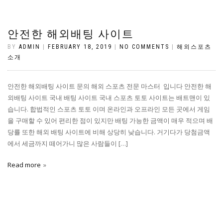
안전한 해외배팅 사이트
BY
ADMIN
|
FEBRUARY 18, 2019
|
NO COMMENTS
|
해외스포츠
소개
안전한 해외배팅 사이트 문의 해외 스포츠 전문 마스터 입니다 안전한 해
외배팅 사이트 국내 배팅 사이트 국내 스포츠 토토 사이트는 배트맨이 있
습니다. 합법적인 스포츠 토토 이며 온라인과 오프라인 모든 곳에서 게임
을 구매할 수 있어 편리한 점이 있지만 배팅 가능한 금액이 매우 적으며 배
당률 또한 해외 배팅 사이트에 비해 상당히 낮습니다. 거기다가 당첨금액
에서 세금까지 떼어가니 많은 사람들이 […]
Read more