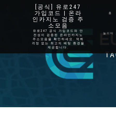
[공식] 유로247
가입코드 | 온라
홈
인카지노 검증 주
소모음
유로247 공식 가입코드와 안
놀이터
전성이 검증된 온라인카지노
주소모음을 확인하세요. 먹튀
걱정 없는 최고의 베팅 환경을
제공합니다.
TA