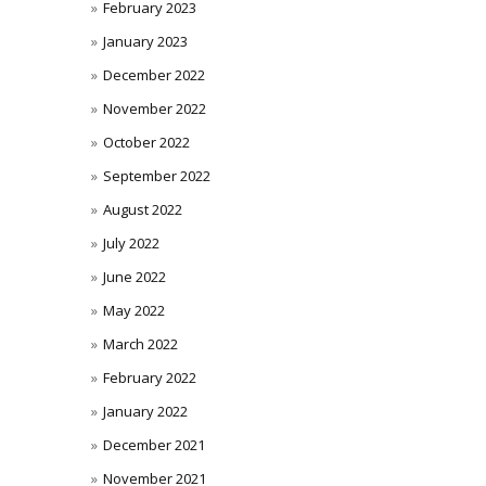
February 2023
January 2023
December 2022
November 2022
October 2022
September 2022
August 2022
July 2022
June 2022
May 2022
March 2022
February 2022
January 2022
December 2021
November 2021