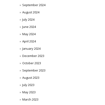
September 2024
August 2024
July 2024
June 2024
May 2024
April 2024
January 2024
December 2023
October 2023
September 2023
August 2023
July 2023
May 2023
March 2023