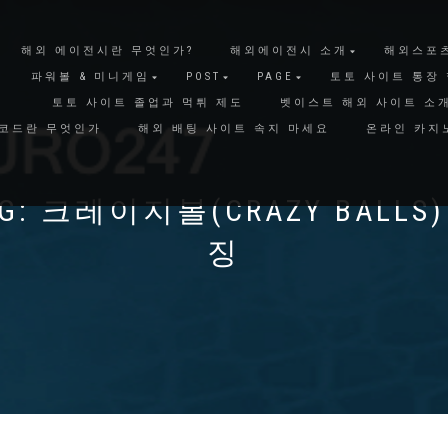
해외 에이전시란 무엇인가?
해외에이전시 소개
해외스포
파워볼 & 미니게임
POST
PAGE
토토 사이트 통장
토토 사이트 졸업과 먹튀 제도
벳이스트 해외 사이트 소
 코드란 무엇인가
해외 배팅 사이트 속지 마세요
온라인 카지
G:
크레이지볼(CRAZY BALLS)
징