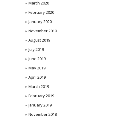
March 2020
February 2020
January 2020
November 2019
August 2019
July 2019
June 2019
May 2019
April 2019
March 2019
February 2019
January 2019
November 2018