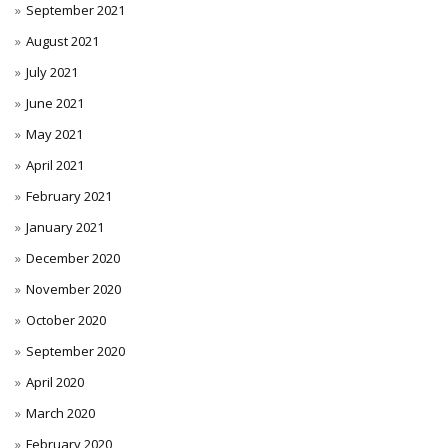
September 2021
August 2021
July 2021
June 2021
May 2021
April 2021
February 2021
January 2021
December 2020
November 2020
October 2020
September 2020
April 2020
March 2020
February 2020