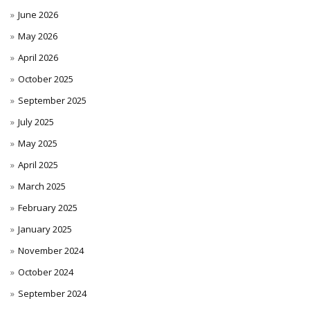
June 2026
May 2026
April 2026
October 2025
September 2025
July 2025
May 2025
April 2025
March 2025
February 2025
January 2025
November 2024
October 2024
September 2024