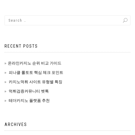
RECENT POSTS
온라인카지노 순위 비교 가이드
피나클 롤토토 핵심 체크 포인트
카지노먹튀 사이트 유형별 특징
먹튀검증커뮤니티 벳톡
테더카지노 플랫폼 추천
ARCHIVES