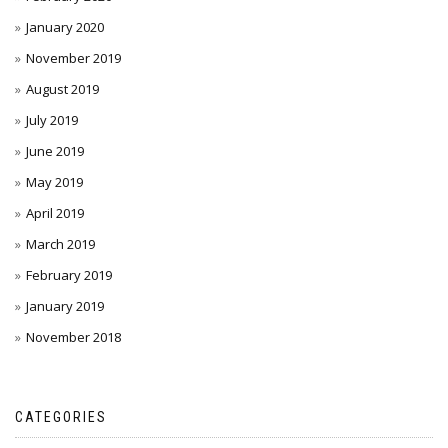
January 2020
November 2019
August 2019
July 2019
June 2019
May 2019
April 2019
March 2019
February 2019
January 2019
November 2018
CATEGORIES