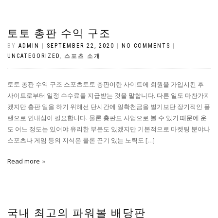
토토 총판 수익 구조
BY
ADMIN
|
SEPTEMBER 22, 2020
|
NO COMMENTS
|
UNCATEGORIZED
,
스포츠 소개
토토 총판 수익 구조 스포츠토토 총판이란 사이트에 회원을 가입시킨 후
사이트로부터 일정 수수료를 지급받는 것을 말합니다. 다른 일도 마찬가지
겠지만 총판 일을 하기 위해선 단시간에 일확천금을 벌기보단 장기적인 플
랜으로 인내심이 필요합니다. 물론 총판도 사업으로 볼 수 있기 때문에 운
도 어느 정도는 있어야 유리한 부분도 있겠지만 기본적으로 마켓팅 분야나
스포츠나 게임 등의 지식은 물론 끈기 있는 노력도 […]
Read more
국내 최고의 파워볼 배당판