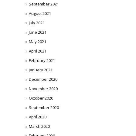
September 2021
August 2021
July 2021
June 2021
May 2021
April 2021
February 2021
January 2021
December 2020
November 2020
October 2020
September 2020
April 2020
March 2020
February 2020