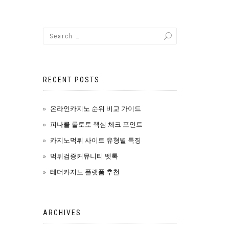
RECENT POSTS
온라인카지노 순위 비교 가이드
피나클 롤토토 핵심 체크 포인트
카지노먹튀 사이트 유형별 특징
먹튀검증커뮤니티 벳톡
테더카지노 플랫폼 추천
ARCHIVES