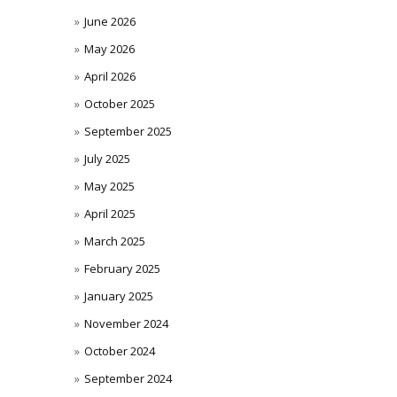
June 2026
May 2026
April 2026
October 2025
September 2025
July 2025
May 2025
April 2025
March 2025
February 2025
January 2025
November 2024
October 2024
September 2024