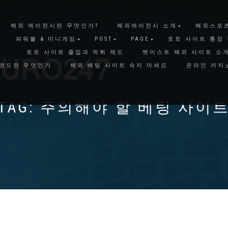
해외 에이전시란 무엇인가?
해외에이전시 소개
해외스포
파워볼 & 미니게임
POST
PAGE
토토 사이트 통장
토토 사이트 졸업과 먹튀 제도
벳이스트 해외 사이트 소
 코드란 무엇인가
해외 배팅 사이트 속지 마세요
온라인 카지
TAG:
주의해야 할 베팅 사이