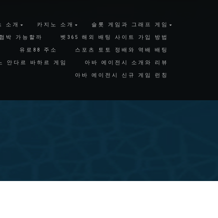
츠 소개
카지노 소개
슬롯 게임과 그래프 게임
 협박 가능할까
벳365 해외 배팅 사이트 가입 방법
개
유로88 주소
스포츠 토토 정배와 역배 배팅
노 안다르 바하르 게임
아바 에이전시 소개와 리뷰
아바 에이전시 신규 게임 런칭