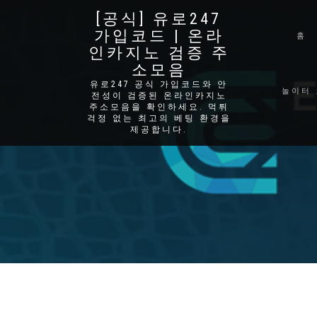
[공식] 유로247
가입코드 | 온라
홈
인카지노 검증 주
소모음
유로247 공식 가입코드와 안
놀이터
전성이 검증된 온라인카지노
주소모음을 확인하세요. 먹튀
걱정 없는 최고의 베팅 환경을
제공합니다.