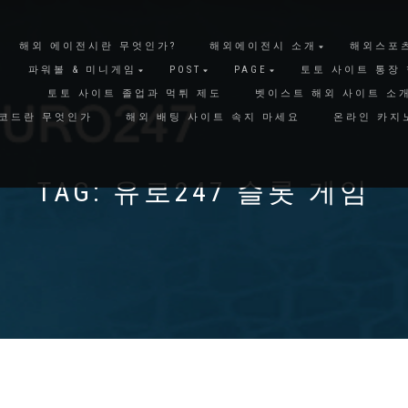
해외 에이전시란 무엇인가?
해외에이전시 소개
해외스포
파워볼 & 미니게임
POST
PAGE
토토 사이트 통장
토토 사이트 졸업과 먹튀 제도
벳이스트 해외 사이트 소
 코드란 무엇인가
해외 배팅 사이트 속지 마세요
온라인 카지
TAG:
유로247 슬롯 게임