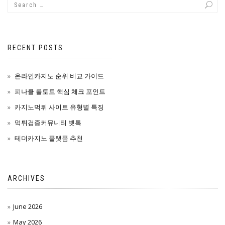
RECENT POSTS
온라인카지노 순위 비교 가이드
피나클 롤토토 핵심 체크 포인트
카지노먹튀 사이트 유형별 특징
먹튀검증커뮤니티 벳톡
테더카지노 플랫폼 추천
ARCHIVES
June 2026
May 2026