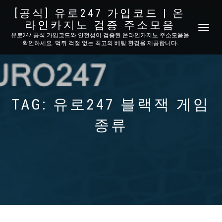
[공식] 유로247 가입코드 | 온
라인카지노 검증 주소모음
TOGGLE
유로247 공식 가입코드와 안전성이 검증된 온라인카지노 주소모음을
NAVIGATI
확인하세요. 먹튀 걱정 없는 최고의 베팅 환경을 제공합니다.
TAG:
유로247 블랙잭 게임
종류