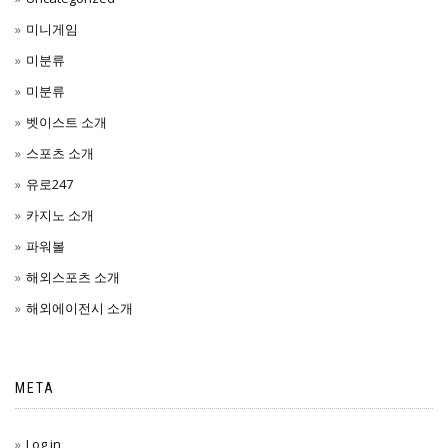
미니게임
미분류
미분류
벳이스트 소개
스포츠 소개
유로247
카지노 소개
파워볼
해외스포츠 소개
해외에이전시 소개
META
Log in