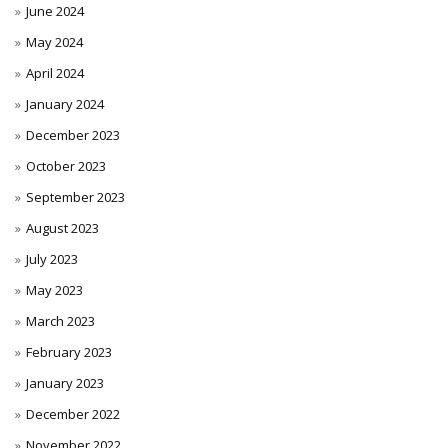
June 2024
May 2024
April 2024
January 2024
December 2023
October 2023
September 2023
August 2023
July 2023
May 2023
March 2023
February 2023
January 2023
December 2022
November 2022