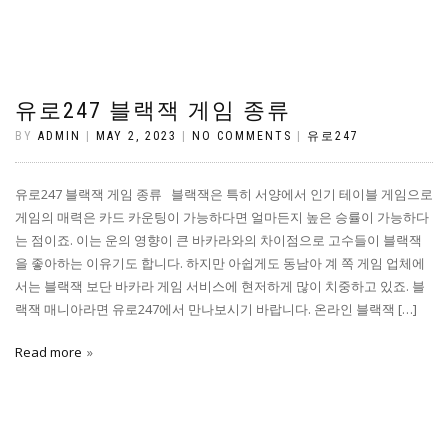
유로247 블랙잭 게임 종류
BY
ADMIN
|
MAY 2, 2023
|
NO COMMENTS
|
유로247
유로247 블랙잭 게임 종류 블랙잭은 특히 서양에서 인기 테이블 게임으로
게임의 매력은 카드 카운팅이 가능하다면 얼마든지 높은 승률이 가능하다
는 점이죠. 이는 운의 영향이 큰 바카라와의 차이점으로 고수들이 블랙잭
을 좋아하는 이유기도 합니다. 하지만 아쉽게도 동남아 계 쪽 게임 업체에
서는 블랙잭 보단 바카라 게임 서비스에 현저하게 많이 치중하고 있죠. 블
랙잭 매니아라면 유로247에서 만나보시기 바랍니다. 온라인 블랙잭 […]
Read more