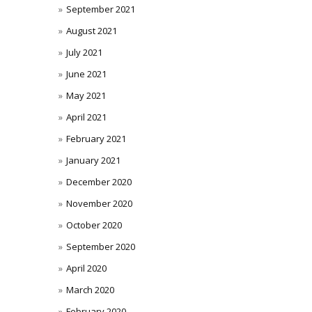
September 2021
August 2021
July 2021
June 2021
May 2021
April 2021
February 2021
January 2021
December 2020
November 2020
October 2020
September 2020
April 2020
March 2020
February 2020