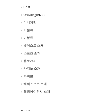
Post
Uncategorized
미니게임
미분류
미분류
벳이스트 소개
스포츠 소개
유로247
카지노 소개
파워볼
해외스포츠 소개
해외에이전시 소개