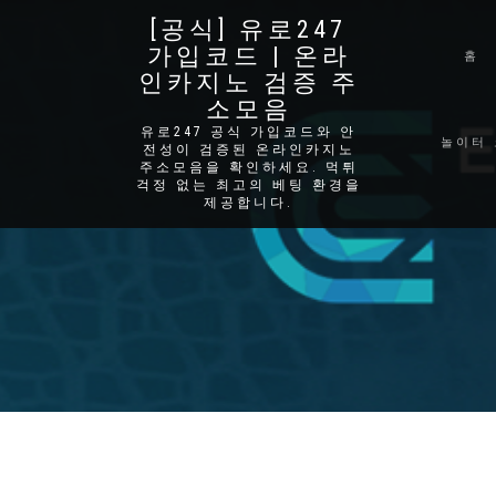
[공식] 유로247
가입코드 | 온라
홈
인카지노 검증 주
소모음
유로247 공식 가입코드와 안
놀이터
전성이 검증된 온라인카지노
주소모음을 확인하세요. 먹튀
걱정 없는 최고의 베팅 환경을
제공합니다.