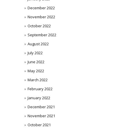
December 2022
November 2022
October 2022
September 2022
August 2022
July 2022
June 2022
May 2022
March 2022
February 2022
January 2022
December 2021
November 2021
October 2021