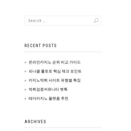
RECENT POSTS
온라인카지노 순위 비교 가이드
피나클 롤토토 핵심 체크 포인트
카지노먹튀 사이트 유형별 특징
먹튀검증커뮤니티 벳톡
테더카지노 플랫폼 추천
ARCHIVES