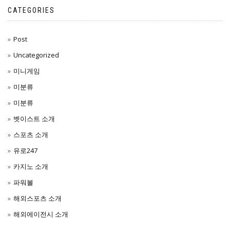
CATEGORIES
Post
Uncategorized
미니게임
미분류
미분류
벳이스트 소개
스포츠 소개
유로247
카지노 소개
파워볼
해외스포츠 소개
해외에이전시 소개