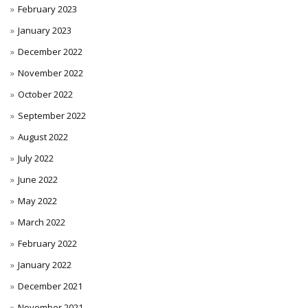
February 2023
January 2023
December 2022
November 2022
October 2022
September 2022
August 2022
July 2022
June 2022
May 2022
March 2022
February 2022
January 2022
December 2021
November 2021