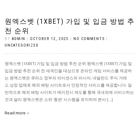
원엑스벳 (1XBET) 가입 및 입금 방법 추
천 순위
BY
ADMIN
|
OCTOBER 12, 2025
|
NO COMMENTS
|
UNCATEGORIZED
원엑스벳 (1XBET) 가입 및 입금 방법 추천 순위 원엑스벳 (1XBET) 가입 및
입금 방법 추천 순위 전 세계인을 대상으로 온라인 게임 서비스를 제공하
는 원엑스벳은 큐라소 정부의 라이센스와 러시아, 네덜란드 주식 거래
소 상장 업체로 해외 배팅 사이트로서 안정적인 서비스를 제공합니다. 일
반적으로 해외 배팅 사이트가 에이전시 제도를 통해 국내외에 서비스하는
것과 달리 원엑스벳은 소위 ‘총판’ 시스템을 유지하며 본사 […]
Read more