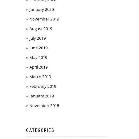
January 2020
November 2019
August 2019
July 2019
June 2019
May 2019
April 2019
March 2019
February 2019
January 2019
November 2018
CATEGORIES