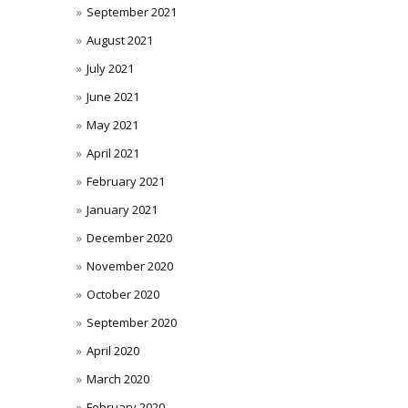
September 2021
August 2021
July 2021
June 2021
May 2021
April 2021
February 2021
January 2021
December 2020
November 2020
October 2020
September 2020
April 2020
March 2020
February 2020