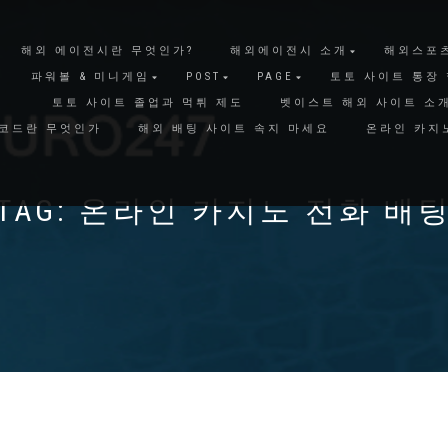
해외 에이전시란 무엇인가?
해외에이전시 소개
해외스포
파워볼 & 미니게임
POST
PAGE
토토 사이트 통장
토토 사이트 졸업과 먹튀 제도
벳이스트 해외 사이트 소
 코드란 무엇인가
해외 배팅 사이트 속지 마세요
온라인 카지
TAG:
온라인 카지노 전화 배