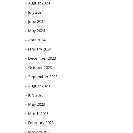
August 2024
July 2024
June 2024
May 2024
April 2024
January 2024
December 2023
October 2023
September 2023
August 2023
July 2023
May 2023
March 2023
February 2023
January 2023