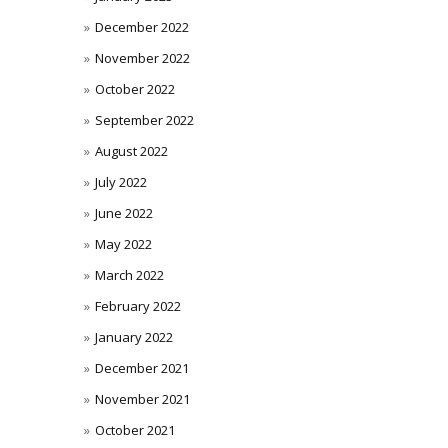
December 2022
November 2022
October 2022
September 2022
August 2022
July 2022
June 2022
May 2022
March 2022
February 2022
January 2022
December 2021
November 2021
October 2021