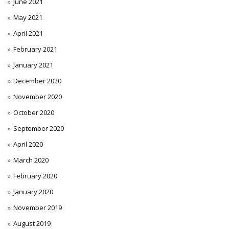
June 2021
May 2021
April 2021
February 2021
January 2021
December 2020
November 2020
October 2020
September 2020
April 2020
March 2020
February 2020
January 2020
November 2019
August 2019