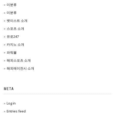
미분류
미분류
벳이스트 소개
스포츠 소개
유로247
카지노 소개
파워볼
해외스포츠 소개
해외에이전시 소개
META
Log in
Entries feed