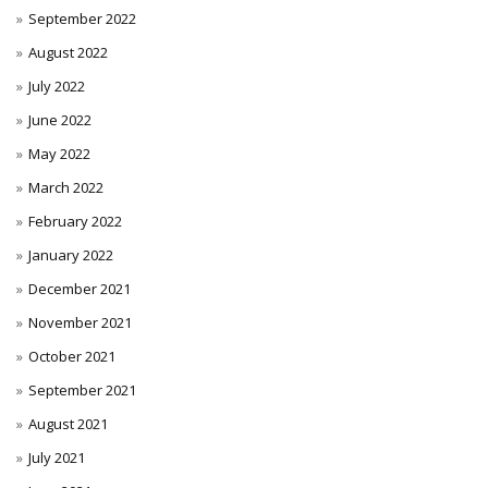
September 2022
August 2022
July 2022
June 2022
May 2022
March 2022
February 2022
January 2022
December 2021
November 2021
October 2021
September 2021
August 2021
July 2021