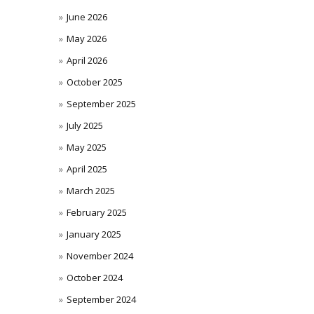
June 2026
May 2026
April 2026
October 2025
September 2025
July 2025
May 2025
April 2025
March 2025
February 2025
January 2025
November 2024
October 2024
September 2024