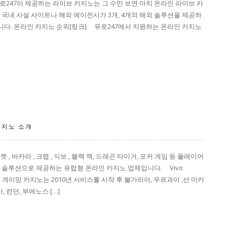
유로247이 제공하는 라이브 카지노는 그 수만 보면 마치 온라인 라이브 카
국내 사설 사이트나 해외 에이전시가 3개, 4개의 해외 솔루션을 제공하
니다. 온라인 카지노 순위[링크] 유로247에서 지원하는 온라인 카지노
카지노 소개
 , 바카라 , 크랩 , 식보 , 블랙 잭, 드래곤 타이거, 포커 게임 등 플레이어
 솔루션으로 제공하는 유럽형 온라인 카지노 업체입니다. Vivo
 게이밍 카지노는 2010년 서비스를 시작 후 불가리아, 우르과이 ,선 마카
 런던, 부에노스 […]