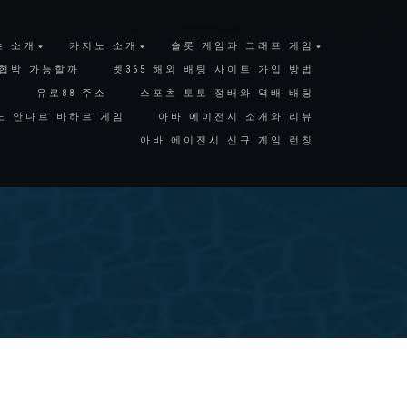
츠 소개
카지노 소개
슬롯 게임과 그래프 게임
 협박 가능할까
벳365 해외 배팅 사이트 가입 방법
개
유로88 주소
스포츠 토토 정배와 역배 배팅
노 안다르 바하르 게임
아바 에이전시 소개와 리뷰
아바 에이전시 신규 게임 런칭