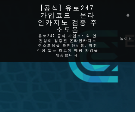
[공식] 유로247
가입코드 | 온라
홈
인카지노 검증 주
소모음
유로247 공식 가입코드와 안
놀이터
전성이 검증된 온라인카지노
주소모음을 확인하세요. 먹튀
걱정 없는 최고의 베팅 환경을
제공합니다.