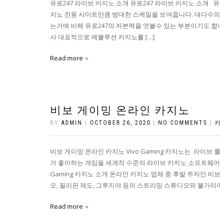
유로247 라이브 카지노 소개 유로247 라이브 카지노 소개 
지노 전용 사이트만큼 방대한 스케일을 보여줍니다. 대다수의 
는거에 비해 유로247의 자본력을 엿볼수 있는 부분이기도 합
사 대표적으로 에볼루션 카지노를 […]
Read more
비보 게이밍 온라인 카지노
BY
ADMIN
|
OCTOBER 26, 2020
|
NO COMMENTS
|
비보 게이밍 온라인 카지노 Vivo Gaming 카지노는 라이브 룰렛
가 좋아하는 게임을 세계적 수준의 라이브 카지노 소프트웨어
Gaming 카지노 소개 온라인 카지노 업체 중 후발 주자인 비보
오, 필리핀 제도, 그루지야 등의 스트리밍 스튜디오와 불가리아,
Read more