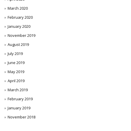
March 2020
February 2020
January 2020
November 2019
August 2019
July 2019
June 2019
May 2019
April 2019
March 2019
February 2019
January 2019
November 2018