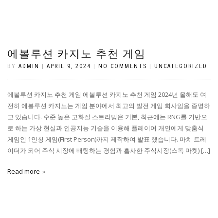
에볼루션 카지노 추천 게임
BY
ADMIN
|
APRIL 9, 2024
|
NO COMMENTS
|
UNCATEGORIZED
에볼루션 카지노 추천 게임 에볼루션 카지노 추천 게임 2024년 올해도 여
전히 에볼루션 카지노는 게임 분야에서 최고의 발전 게임 회사임을 증명하
고 있습니다. 수준 높은 고화질 스트리밍은 기본, 최근에는 RNG를 기반으
로 하는 가상 현실과 인공지능 기술을 이용해 플레이어 개인에게 맞춤식
게임인 1인칭 게임(First Person)까지 제작하여 발표 했습니다. 마치 트레
이더가 되어 주식 시장에 배팅하는 경험과 흡사한 주식시장(스톡 마켓) […]
Read more