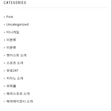
CATEGORIES
Post
Uncategorized
미니게임
미분류
미분류
벳이스트 소개
스포츠 소개
유로247
카지노 소개
파워볼
해외스포츠 소개
해외에이전시 소개