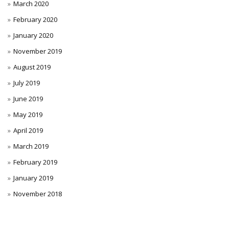
March 2020
February 2020
January 2020
November 2019
August 2019
July 2019
June 2019
May 2019
April 2019
March 2019
February 2019
January 2019
November 2018