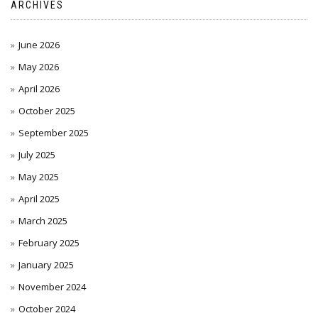
ARCHIVES
June 2026
May 2026
April 2026
October 2025
September 2025
July 2025
May 2025
April 2025
March 2025
February 2025
January 2025
November 2024
October 2024