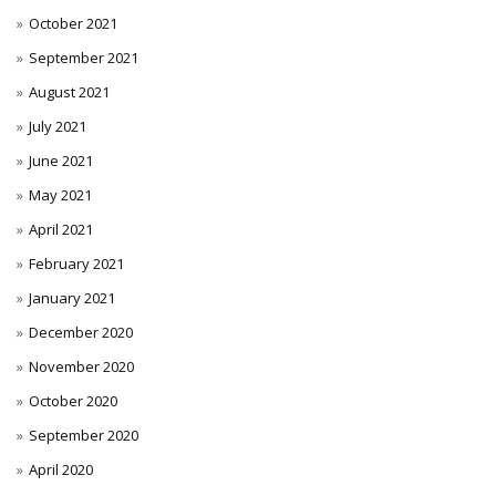
October 2021
September 2021
August 2021
July 2021
June 2021
May 2021
April 2021
February 2021
January 2021
December 2020
November 2020
October 2020
September 2020
April 2020