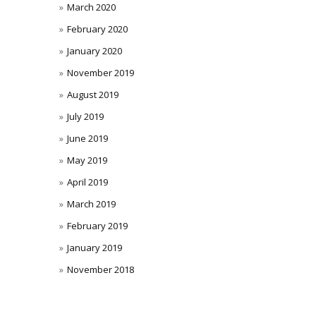
March 2020
February 2020
January 2020
November 2019
August 2019
July 2019
June 2019
May 2019
April 2019
March 2019
February 2019
January 2019
November 2018