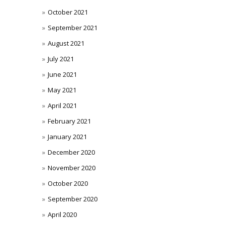
October 2021
September 2021
August 2021
July 2021
June 2021
May 2021
April 2021
February 2021
January 2021
December 2020
November 2020
October 2020
September 2020
April 2020