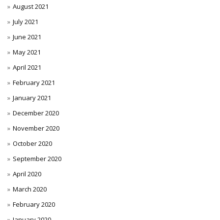
August 2021
July 2021
June 2021
May 2021
April 2021
February 2021
January 2021
December 2020
November 2020
October 2020
September 2020
April 2020
March 2020
February 2020
January 2020