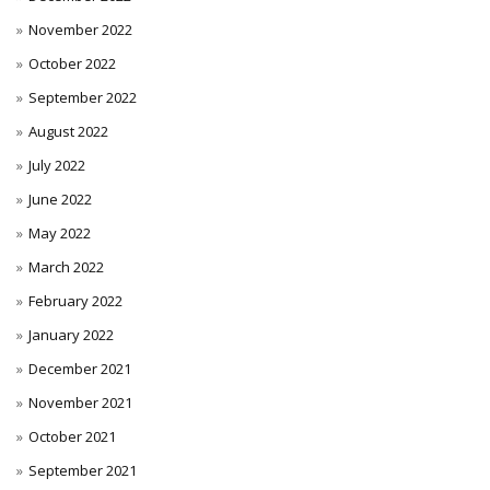
November 2022
October 2022
September 2022
August 2022
July 2022
June 2022
May 2022
March 2022
February 2022
January 2022
December 2021
November 2021
October 2021
September 2021