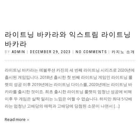
라이트닝 바카라와 익스트림 라이트닝
바카라
BY
ADMIN
|
DECEMBER 29, 2023
|
NO COMMENTS
|
카지노 소개
라이트닝 바카라는 에볼루션 카진의 세 번째 라이트닝 시리즈로 2020년에
출시된 게임입니다. 2018년 출시한 첫 번째 라이트닝 게임인 라이트닝 룰
렛의 성공 이후 2019년에는 라이트닝 다이스를, 2020년에는 라이트닝 바
카라를 출시한 것이죠. 최초 출시한 라이트닝 룰렛의 엄청난 성공에 비해
이후 두 게임은 살짝 밀리는 느낌은 어쩔 수 없습니다. 하지만 최대 512배
라는 엄청난 고배당의 매력과 고배당에 당첨된 소문이 나면서 […]
Read more