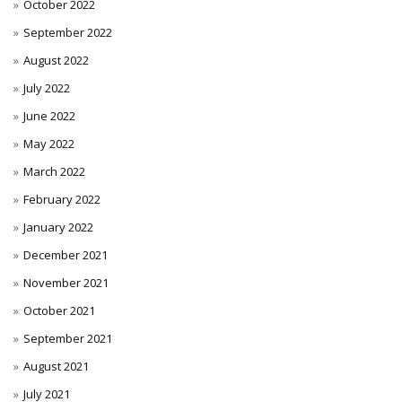
October 2022
September 2022
August 2022
July 2022
June 2022
May 2022
March 2022
February 2022
January 2022
December 2021
November 2021
October 2021
September 2021
August 2021
July 2021