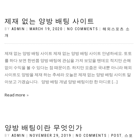
제재 없는 양방 배팅 사이트
BY
ADMIN
|
MARCH 19, 2020
|
NO COMMENTS
|
해외스포츠 소
개
제재 없는 양방 배팅 사이트 제재 없는 양방 배팅 사이트 안녕하세요. 토토
를 하다 보면 한번쯤 양방 배팅에 관심을 가져 보았을 텐데요 적지만 손해
없이 수익을 볼 수 있다는 점 때문이죠. 하지만 요즘은 국내뿐 아니라 해외
사이트도 양방을 제재 하는 추세라 오늘은 제재 없는 양방 배팅 사이트 알
아보고 가겠습니다. 양방 배팅 개념 양방 배팅이란 한 마디로 […]
Read more
양방 배팅이란 무엇인가
BY
ADMIN
|
NOVEMBER 29, 2019
|
NO COMMENTS
|
POST
,
스포