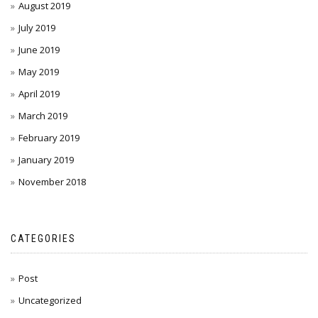
August 2019
July 2019
June 2019
May 2019
April 2019
March 2019
February 2019
January 2019
November 2018
CATEGORIES
Post
Uncategorized