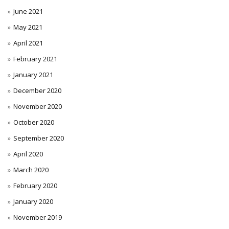
June 2021
May 2021
April 2021
February 2021
January 2021
December 2020
November 2020
October 2020
September 2020
April 2020
March 2020
February 2020
January 2020
November 2019