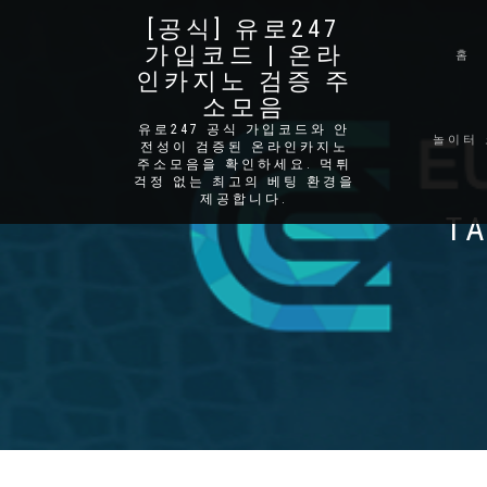
[공식] 유로247
가입코드 | 온라
홈
인카지노 검증 주
소모음
유로247 공식 가입코드와 안
놀이터
전성이 검증된 온라인카지노
주소모음을 확인하세요. 먹튀
걱정 없는 최고의 베팅 환경을
제공합니다.
T