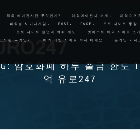
해외 에이전시란 무엇인가?
해외에이전시 소개
해외스포
파워볼 & 미니게임
POST
PAGE
토토 사이트 통장
토토 사이트 졸업과 먹튀 제도
벳이스트 해외 사이트 소
 코드란 무엇인가
해외 배팅 사이트 속지 마세요
온라인 카지
AG:
암호화폐 하루 출금 한도 1
억 유로247