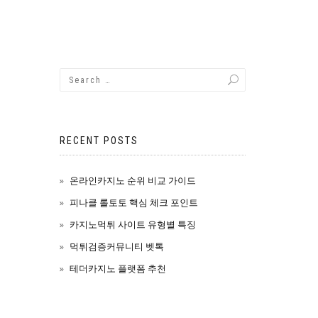
RECENT POSTS
온라인카지노 순위 비교 가이드
피나클 롤토토 핵심 체크 포인트
카지노먹튀 사이트 유형별 특징
먹튀검증커뮤니티 벳톡
테더카지노 플랫폼 추천