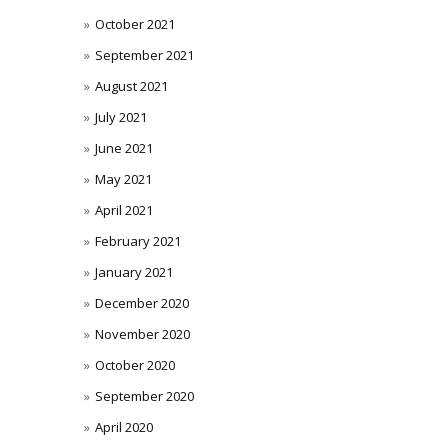
October 2021
September 2021
August 2021
July 2021
June 2021
May 2021
April 2021
February 2021
January 2021
December 2020
November 2020
October 2020
September 2020
April 2020