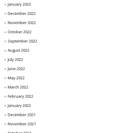
January 2023
December 2022
November 2022
October 2022
September 2022
August 2022
July 2022
June 2022
May 2022
March 2022
February 2022
January 2022
December 2021
November 2021