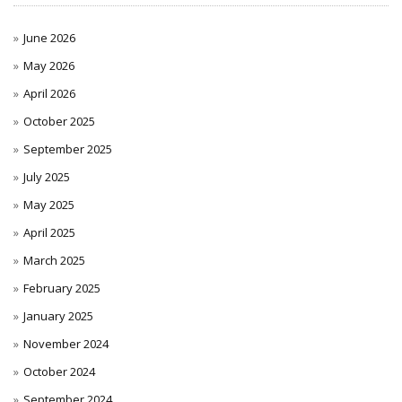
June 2026
May 2026
April 2026
October 2025
September 2025
July 2025
May 2025
April 2025
March 2025
February 2025
January 2025
November 2024
October 2024
September 2024