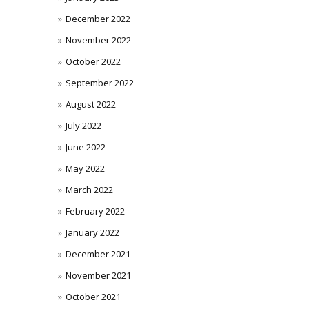
December 2022
November 2022
October 2022
September 2022
August 2022
July 2022
June 2022
May 2022
March 2022
February 2022
January 2022
December 2021
November 2021
October 2021