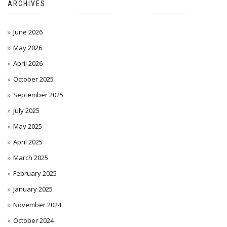
ARCHIVES
June 2026
May 2026
April 2026
October 2025
September 2025
July 2025
May 2025
April 2025
March 2025
February 2025
January 2025
November 2024
October 2024