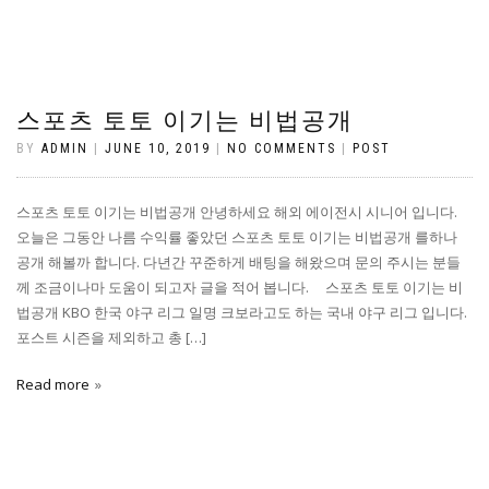
스포츠 토토 이기는 비법공개
BY
ADMIN
|
JUNE 10, 2019
|
NO COMMENTS
|
POST
스포츠 토토 이기는 비법공개 안녕하세요 해외 에이전시 시니어 입니다.
오늘은 그동안 나름 수익률 좋았던 스포츠 토토 이기는 비법공개 를하나
공개 해볼까 합니다. 다년간 꾸준하게 배팅을 해왔으며 문의 주시는 분들
께 조금이나마 도움이 되고자 글을 적어 봅니다. 스포츠 토토 이기는 비
법공개 KBO 한국 야구 리그 일명 크보라고도 하는 국내 야구 리그 입니다.
포스트 시즌을 제외하고 총 […]
Read more