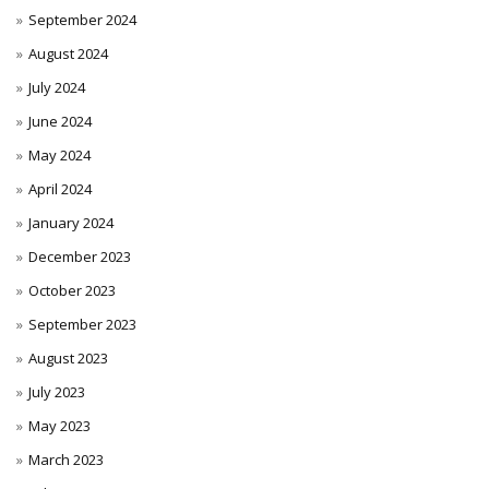
September 2024
August 2024
July 2024
June 2024
May 2024
April 2024
January 2024
December 2023
October 2023
September 2023
August 2023
July 2023
May 2023
March 2023