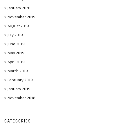
January 2020
November 2019
August 2019
July 2019
June 2019
May 2019
April 2019
March 2019
February 2019
January 2019
November 2018
CATEGORIES