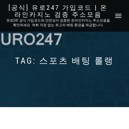
[공식] 유로247 가입코드 | 온
라인카지노 검증 주소모음
TOGGLE
유로247 공식 가입코드와 안전성이 검증된 온라인카지노 주소모음을
NAVIGATI
확인하세요. 먹튀 걱정 없는 최고의 베팅 환경을 제공합니다.
TAG:
스포츠 배팅 롤랭