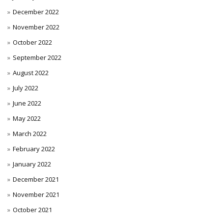
December 2022
November 2022
October 2022
September 2022
August 2022
July 2022
June 2022
May 2022
March 2022
February 2022
January 2022
December 2021
November 2021
October 2021