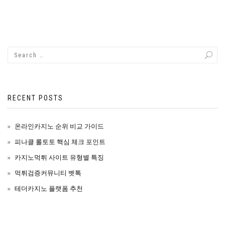
RECENT POSTS
온라인카지노 순위 비교 가이드
피나클 롤토토 핵심 체크 포인트
카지노먹튀 사이트 유형별 특징
먹튀검증커뮤니티 벳톡
테더카지노 플랫폼 추천