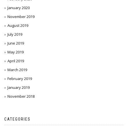
January 2020
November 2019
August 2019
July 2019
June 2019
May 2019
April 2019
March 2019
February 2019
January 2019
November 2018
CATEGORIES