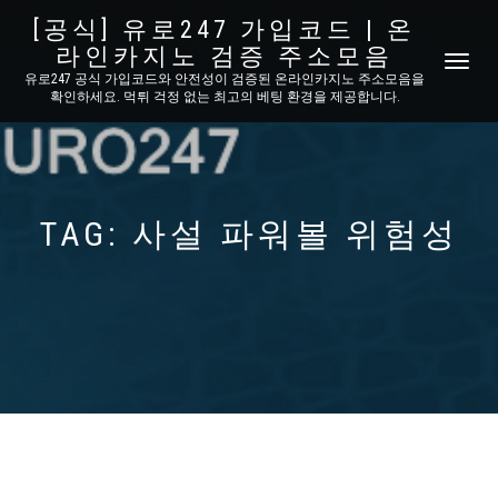
[공식] 유로247 가입코드 | 온
라인카지노 검증 주소모음
TOGGLE
유로247 공식 가입코드와 안전성이 검증된 온라인카지노 주소모음을
NAVIGATI
확인하세요. 먹튀 걱정 없는 최고의 베팅 환경을 제공합니다.
TAG:
사설 파워볼 위험성