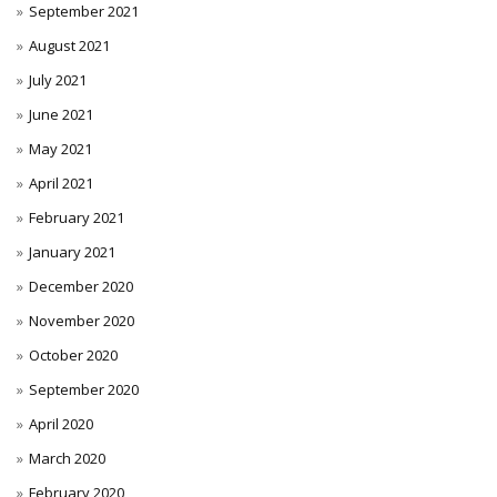
September 2021
August 2021
July 2021
June 2021
May 2021
April 2021
February 2021
January 2021
December 2020
November 2020
October 2020
September 2020
April 2020
March 2020
February 2020