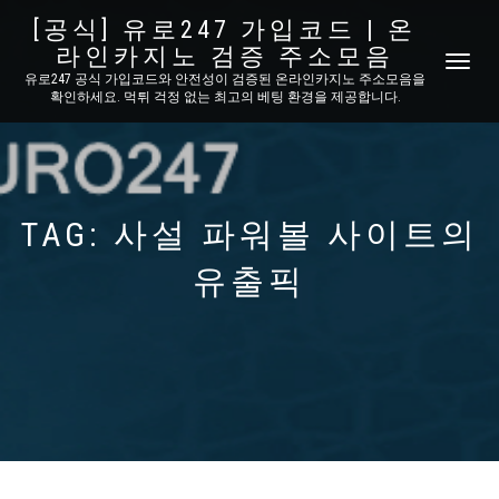
[공식] 유로247 가입코드 | 온
라인카지노 검증 주소모음
TOGGLE
유로247 공식 가입코드와 안전성이 검증된 온라인카지노 주소모음을
NAVIGATI
확인하세요. 먹튀 걱정 없는 최고의 베팅 환경을 제공합니다.
TAG:
사설 파워볼 사이트의
유출픽