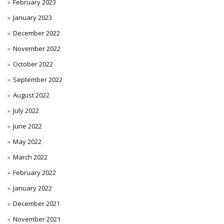
February 2023
January 2023
December 2022
November 2022
October 2022
September 2022
August 2022
July 2022
June 2022
May 2022
March 2022
February 2022
January 2022
December 2021
November 2021