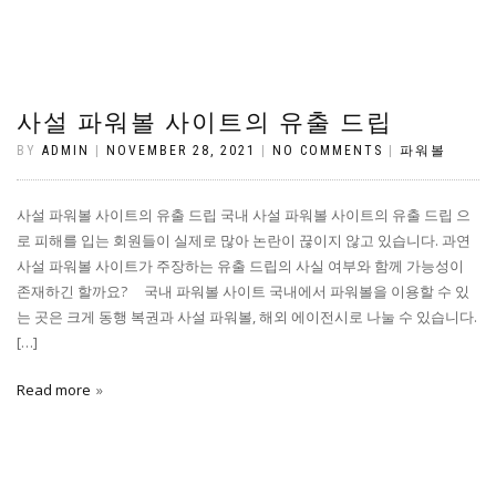
사설 파워볼 사이트의 유출 드립
BY
ADMIN
|
NOVEMBER 28, 2021
|
NO COMMENTS
|
파워볼
사설 파워볼 사이트의 유출 드립 국내 사설 파워볼 사이트의 유출 드립 으
로 피해를 입는 회원들이 실제로 많아 논란이 끊이지 않고 있습니다. 과연
사설 파워볼 사이트가 주장하는 유출 드립의 사실 여부와 함께 가능성이
존재하긴 할까요? 국내 파워볼 사이트 국내에서 파워볼을 이용할 수 있
는 곳은 크게 동행 복권과 사설 파워볼, 해외 에이전시로 나눌 수 있습니다.
[…]
Read more