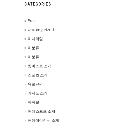
CATEGORIES
Post
Uncategorized
미니게임
미분류
미분류
벳이스트 소개
스포츠 소개
유로247
카지노 소개
파워볼
해외스포츠 소개
해외에이전시 소개