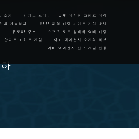
츠 소개
카지노 소개
슬롯 게임과 그래프 게임
 협박 가능할까
벳365 해외 배팅 사이트 가입 방법
개
유로88 주소
스포츠 토토 정배와 역배 배팅
노 안다르 바하르 게임
아바 에이전시 소개와 리뷰
아바 에이전시 신규 게임 런칭
용하