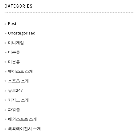
CATEGORIES
Post
Uncategorized
미니게임
미분류
미분류
벳이스트 소개
스포츠 소개
유로247
카지노 소개
파워볼
해외스포츠 소개
해외에이전시 소개