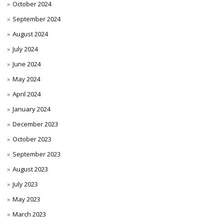
October 2024
September 2024
August 2024
July 2024
June 2024
May 2024
April 2024
January 2024
December 2023
October 2023
September 2023
August 2023
July 2023
May 2023
March 2023