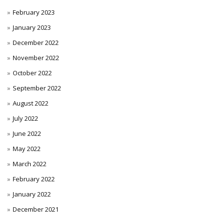
February 2023
January 2023
December 2022
November 2022
October 2022
September 2022
August 2022
July 2022
June 2022
May 2022
March 2022
February 2022
January 2022
December 2021