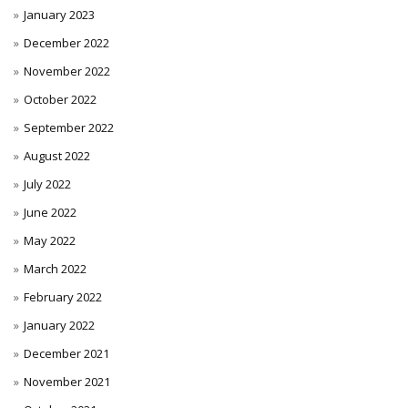
January 2023
December 2022
November 2022
October 2022
September 2022
August 2022
July 2022
June 2022
May 2022
March 2022
February 2022
January 2022
December 2021
November 2021