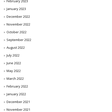
February 2023
January 2023
December 2022
November 2022
October 2022
September 2022
August 2022
July 2022
June 2022
May 2022
March 2022
February 2022
January 2022
December 2021
November 2021