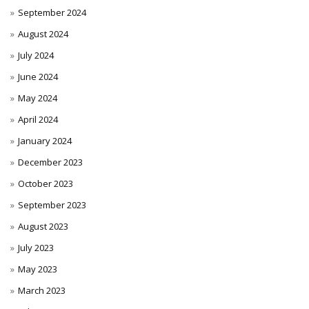
September 2024
August 2024
July 2024
June 2024
May 2024
April 2024
January 2024
December 2023
October 2023
September 2023
August 2023
July 2023
May 2023
March 2023