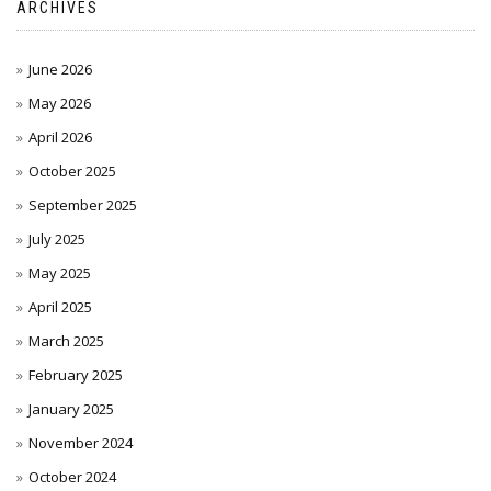
ARCHIVES
June 2026
May 2026
April 2026
October 2025
September 2025
July 2025
May 2025
April 2025
March 2025
February 2025
January 2025
November 2024
October 2024